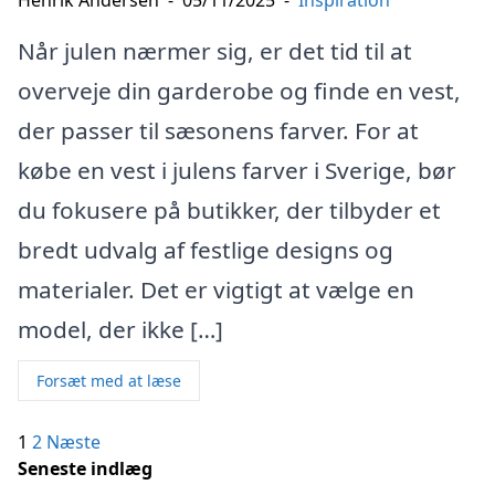
Henrik Andersen
-
05/11/2025
-
Inspiration
Når julen nærmer sig, er det tid til at
overveje din garderobe og finde en vest,
der passer til sæsonens farver. For at
købe en vest i julens farver i Sverige, bør
du fokusere på butikker, der tilbyder et
bredt udvalg af festlige designs og
materialer. Det er vigtigt at vælge en
model, der ikke […]
Forsæt med at læse
Indlægsinddeling
1
2
Næste
Seneste indlæg